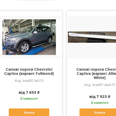
Силові пороги Chevrolet
Силові пороги Chevr
Captiva (варіант Fullmond)
Captiva (варіант All
White)
bra007-ful173
bra007-alw173
від 7 653 ₴
від 7 923 ₴
В наявності
В наявності
Купити
Купити