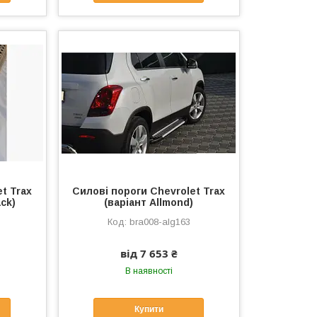
t Trax
Силові пороги Chevrolet Trax
ck)
(варіант Allmond)
bra008-alg163
від 7 653 ₴
В наявності
Купити