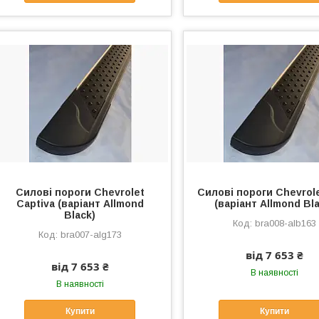
Силові пороги Chevrolet
Силові пороги Chevrole
Captiva (варіант Allmond
(варіант Allmond Bla
Black)
bra008-alb163
bra007-alg173
від 7 653 ₴
від 7 653 ₴
В наявності
В наявності
Купити
Купити