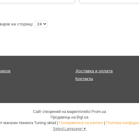
варов
Доставка и оплата
Контакты
Сайт створений на маркетплейсі
Prom.ua
Продавець на Bigl.ua
Интернет магазин тюнинга Tuning-sklad |
Поскаржитися на контент
|
Політика конфіден
Select Language
▼