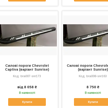
Силові пороги Chevrolet
Силові пороги Chevrole
Captiva (варіант Sunrise)
(варіант Sunrise)
bra007-snr173
bra008-snr163
від 8 058 ₴
8 750 ₴
В наявності
В наявності
Купити
Купити