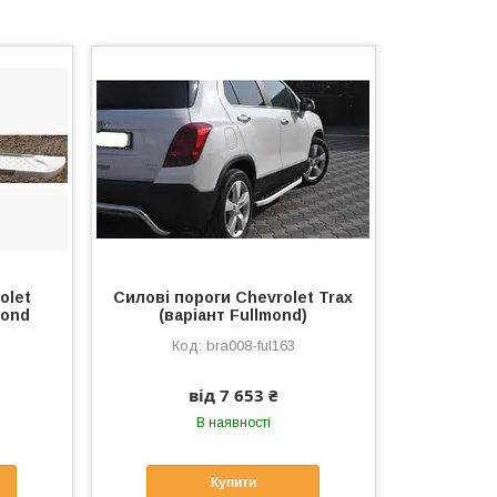
olet
Силові пороги Chevrolet Trax
mond
(варіант Fullmond)
bra008-ful163
від 7 653 ₴
В наявності
Купити