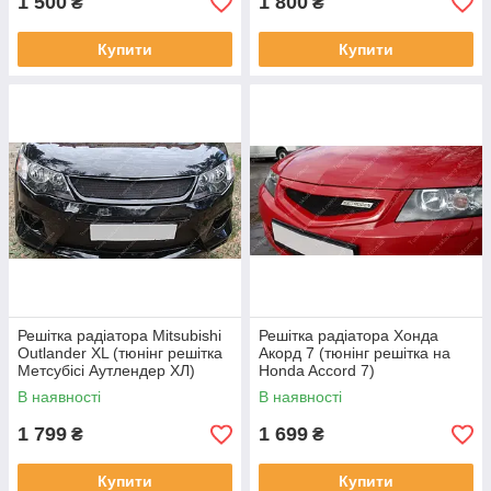
1 500
1 800
₴
₴
Купити
Купити
Решітка радіатора Mitsubishi
Решітка радіатора Хонда
Outlander XL (тюнінг решітка
Акорд 7 (тюнінг решітка на
Метсубісі Аутлендер ХЛ)
Honda Accord 7)
В наявності
В наявності
1 799
1 699
₴
₴
Купити
Купити