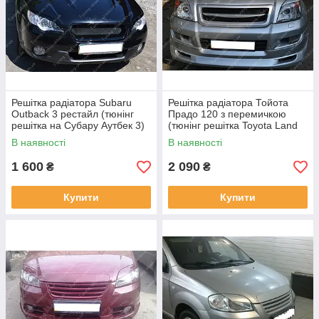
Решітка радіатора Subaru
Решітка радіатора Тойота
Outback 3 рестайл (тюнінг
Прадо 120 з перемичкою
решітка на Субару Аутбек 3)
(тюнінг решітка Toyota Land
Cruiser Prado 120)
В наявності
В наявності
1 600
2 090
₴
₴
Купити
Купити