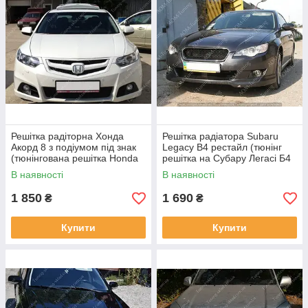
Решітка радіторна Хонда
Решітка радіатора Subaru
Акорд 8 з подіумом під знак
Legacy B4 рестайл (тюнінг
(тюнінгована решітка Honda
решітка на Субару Легасі Б4
Accord 8)
2006-2008)
В наявності
В наявності
1 850
1 690
₴
₴
Купити
Купити