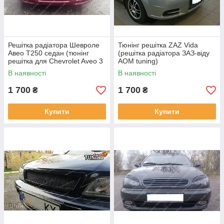
Решітка радіатора Шевроле
Тюнінг решітка ZAZ Vida
Авео Т250 седан (тюнінг
(решітка радіатора ЗАЗ-віду
решітка для Chevrolet Aveo 3
AOM tuning)
Sport)
В наявності
В наявності
1 700
1 700
₴
₴
Купити
Купити