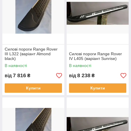
Силові пороги Range Rover
III L322 (варіант Almond
Силові пороги Range Rover
black)
IV L405 (варіант Sunrise)
В наявності
В наявності
7 816
8 238
від
₴
від
₴
Купити
Купити