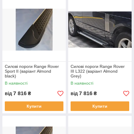
Силові пороги Range Rover
Силові пороги Range Rover
Sport II (варіант Almond
III L322 (варіант Almond
black)
Grey)
В наявності
В наявності
7 816
7 816
від
₴
від
₴
Купити
Купити