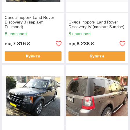
Силові пороги Land Rover
Discovery 3 (варіант
Силові пороги Land Rover
Fullmond)
Discovery IV (варіант Sunrise)
В наявності
В наявності
7 816
8 238
від
₴
від
₴
Купити
Купити