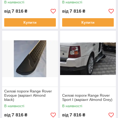
В наявності
В наявності
7 816
7 816
від
₴
від
₴
Купити
Купити
Силові пороги Range Rover
Evoque (варіант Almond
Силові пороги Range Rover
black)
Sport I (варіант Almond Grey)
В наявності
В наявності
7 816
7 816
від
₴
від
₴