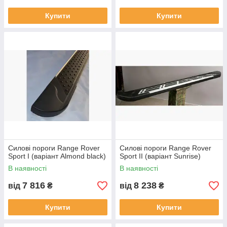
Купити
Купити
Силові пороги Range Rover
Силові пороги Range Rover
Sport I (варіант Almond black)
Sport II (варіант Sunrise)
В наявності
В наявності
7 816
8 238
від
₴
від
₴
Купити
Купити