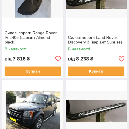
Силові пороги Range Rover
IV L405 (варіант Almond
Силові пороги Land Rover
black)
Discovery 3 (варіант Sunrise)
В наявності
В наявності
7 816
8 238
від
₴
від
₴
Купити
Купити