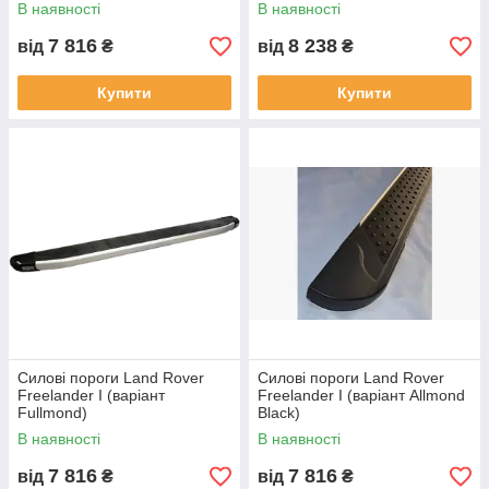
В наявності
В наявності
7 816
8 238
від
₴
від
₴
Купити
Купити
Силові пороги Land Rover
Силові пороги Land Rover
Freelander I (варіант
Freelander I (варіант Allmond
Fullmond)
Black)
В наявності
В наявності
7 816
7 816
від
₴
від
₴