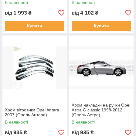
В наявності
В наявності
1 993
4 102
від
₴
від
₴
Купити
Купити
Хром накладки на ручки Opel
Хром вітровики Opel Antara
Astra G classic 1998-2012
2007 (Опель Антара)
(Опель Астра)
В наявності
В наявності
935
935
від
₴
від
₴