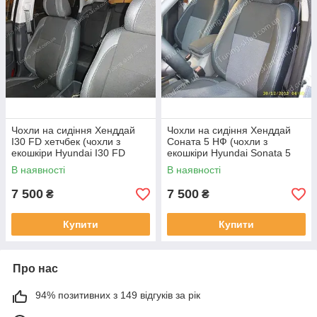
Чохли на сидіння Хенддай
Чохли на сидіння Хенддай
I30 FD хетчбек (чохли з
Соната 5 НФ (чохли з
екошкіри Hyundai I30 FD
екошкіри Hyundai Sonata 5
хетчбек стиль Premium)
NF стиль Premium)
В наявності
В наявності
7 500
7 500
₴
₴
Купити
Купити
Про нас
94% позитивних з 149 відгуків за рік