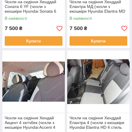
Чохли на сидіння Хенддай
Чохли на сидіння Хенддай
Соната 6 YF (чохли з
Елантра МД (чохли з
екошкіри Hyundai Sonata 6
екошкіри Hyundai Elantra MD
YF стиль Premium)
стиль Premium)
В наявності
В наявності
7 500
7 500
₴
₴
Купити
Купити
Чохли на сидіння Хендай
Чохли на сидіння Хенддай
Акцент 4 хетчбек (чохли з
Елантра 4 (чохли з екошкіри
екошкіри Hyundai Accent 4
Hyundai Elantra HD 4 стиль