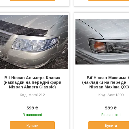
Вії Ніссан Альмера Класик
Вії Ніссан Максима 
(накладки на передні фари
(накладки на передні
Nissan Almera Classic)
Nissan Maxima QX3
Aom1212
Aom1399
599 ₴
599 ₴
В наявності
В наявності
Купити
Купити