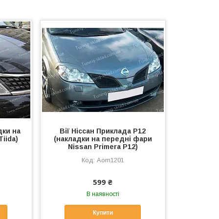
дки на
Вії Ніссан Приклада Р12
iida)
(накладки на передні фари
Nissan Primera P12)
Aom1201
599 ₴
В наявності
Купити