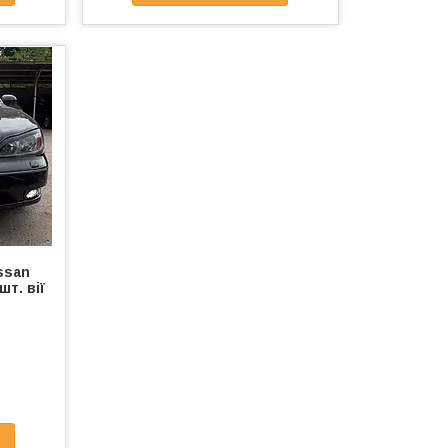
ssan
шт. вії