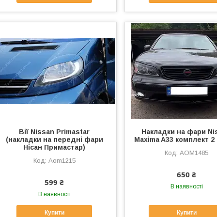
Вії Nissan Primastar
Накладки на фари Ni
(накладки на передні фари
Maxima A33 комплект 2 
Нісан Примастар)
AOM1485
Aom1215
650 ₴
599 ₴
В наявності
В наявності
Купити
Купити