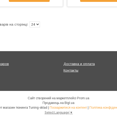
варов
Доставка и оплата
Контакты
Сайт створений на маркетплейсі
Prom.ua
Продавець на Bigl.ua
Интернет магазин тюнинга Tuning-sklad |
Поскаржитися на контент
|
Політика конфіден
Select Language
▼