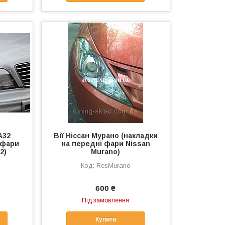
А32
Вії Ніссан Мурано (накладки
 фари
на передні фари Nissan
2)
Murano)
ResMurano
600 ₴
Під замовлення
Купити