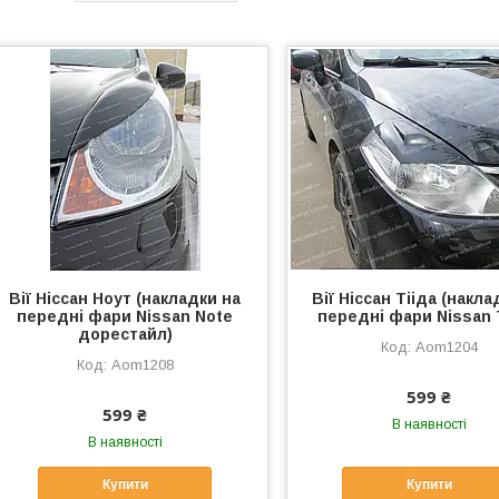
Вії Ніссан Ноут (накладки на
Вії Ніссан Тііда (накла
передні фари Nissan Note
передні фари Nissan T
дорестайл)
Aom1204
Aom1208
599 ₴
599 ₴
В наявності
В наявності
Купити
Купити