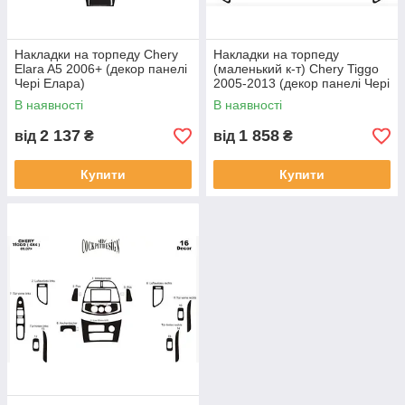
Накладки на торпеду Chery
Накладки на торпеду
Elara A5 2006+ (декор панелі
(маленький к-т) Chery Tiggo
Чері Елара)
2005-2013 (декор панелі Чері
Тіго)
В наявності
В наявності
2 137
1 858
від
₴
від
₴
Купити
Купити