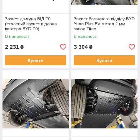
Захист двигуна БІД F0
Захист багажного відділу BYD
(сталевий захист піддона
Yuan Plus EV метал 2 мм
картера BYD F0)
завод Titan
В наявності
В наявності
2 231
3 304
₴
₴
Купити
Купити