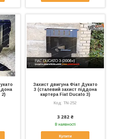
Дукато
Захист двигуна Фіат Дукато
ддона
3 (сталевий захист піддона
 2)
картера Fiat Ducato 3)
TN-252
3 282 ₴
В наявності
Купити