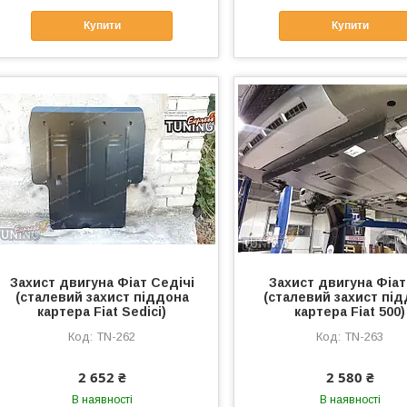
Купити
Купити
Захист двигуна Фіат Седічі
Захист двигуна Фіат
(сталевий захист піддона
(сталевий захист пі
картера Fiat Sedici)
картера Fiat 500)
TN-262
TN-263
2 652 ₴
2 580 ₴
В наявності
В наявності