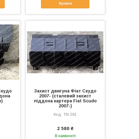
Купити
Скудо
Захист двигуна Фіат Скудо
ддона
2007- (сталевий захист
o)
піддона картера Fiat Scudo
2007-)
TN-261
2 580 ₴
В наявності