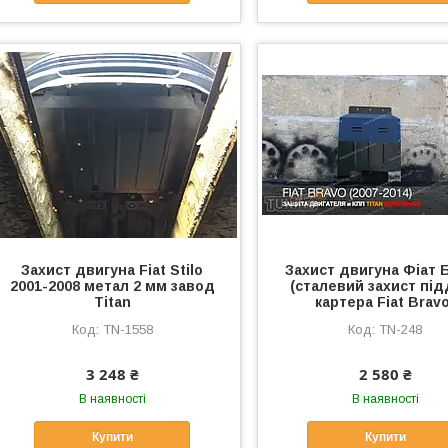
Захист двигуна Fiat Stilo
Захист двигуна Фіат 
2001-2008 метал 2 мм завод
(сталевий захист пі
Titan
картера Fiat Brav
TN-1558
TN-248
3 248 ₴
2 580 ₴
В наявності
В наявності
Купити
Купити