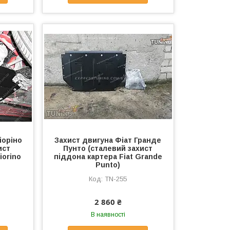
іоріно
Захист двигуна Фіат Гранде
ист
Пунто (сталевий захист
iorino
піддона картера Fiat Grande
Punto)
TN-255
2 860 ₴
В наявності