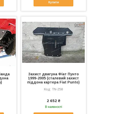
Купити
Панда
Захист двигуна Фіат Пунто
ддона
1999-2005 (сталевий захист
a)
піддона картера Fiat Punto)
TN-258
2 652 ₴
В наявності