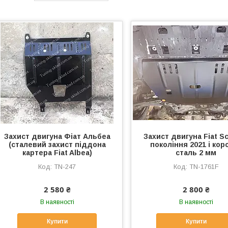
Захист двигуна Фіат Альбеа
Захист двигуна Fiat S
(сталевий захист піддона
покоління 2021 і кор
картера Fiat Albea)
сталь 2 мм
TN-247
TN-1761F
2 580 ₴
2 800 ₴
В наявності
В наявності
Купити
Купити