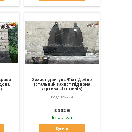
Браво
Захист двигуна Фіат Добло
ддона
(стальний захист піддона
o)
картера Fiat Doblo)
TN-249
2 932 ₴
В наявності
Купити