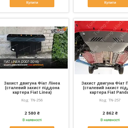
Купити
Купити
Захист двигуна Фіат Лінеа
Захист двигуна Фіат 
(сталевий захист піддона
(сталевий захист пі
картера Fiat Linea)
картера Fiat Pand
TN-256
TN-257
2 580 ₴
2 862 ₴
В наявності
В наявності