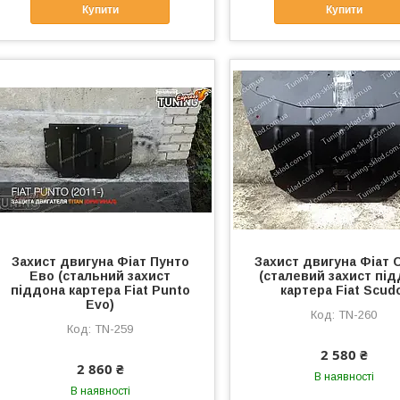
Купити
Купити
Захист двигуна Фіат Пунто
Захист двигуна Фіат 
Ево (стальний захист
(сталевий захист пі
піддона картера Fiat Punto
картера Fiat Scud
Evo)
TN-260
TN-259
2 580 ₴
2 860 ₴
В наявності
В наявності