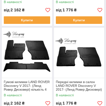
штуки
кількість 2 штуки
В наявності
В наявності
2 162
1 776
від
₴
від
₴
Купити
Купити
Гумові килимки LAND ROVER
Передні килимки в салон
Discovery V 2017- (Ленд
LAND ROVER Discovery V
Ровер Дисковері) кількість 4
2017- (Ленд Ровер Дисковері)
штуки
кількість 2 штуки
В наявності
В наявності
2 162
1 776
від
₴
від
₴