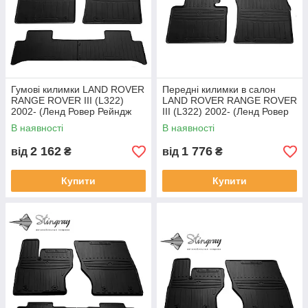
Гумові килимки LAND ROVER
Передні килимки в салон
RANGE ROVER III (L322)
LAND ROVER RANGE ROVER
2002- (Ленд Ровер Рейндж
III (L322) 2002- (Ленд Ровер
Ровер) кількість 4 штуки
Рейндж Ровер) кількість 2
В наявності
В наявності
штуки
2 162
1 776
від
₴
від
₴
Купити
Купити