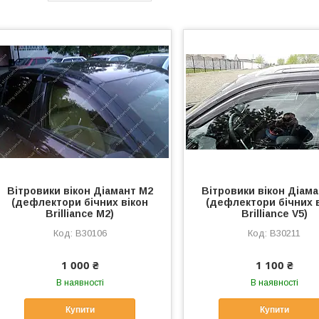
Вітровики вікон Діамант М2
Вітровики вікон Діам
(дефлектори бічних вікон
(дефлектори бічних 
Brilliance M2)
Brilliance V5)
B30106
B30211
1 000 ₴
1 100 ₴
В наявності
В наявності
Купити
Купити