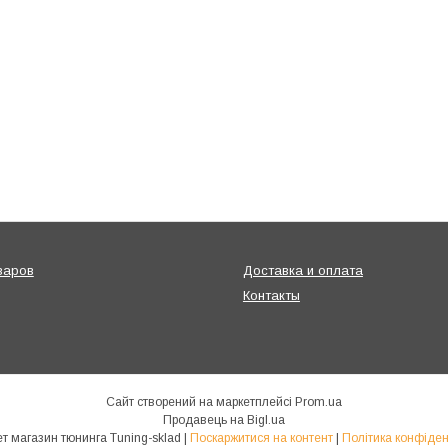
варов
Доставка и оплата
Контакты
Сайт створений на маркетплейсі
Prom.ua
Продавець на Bigl.ua
Интернет магазин тюнинга Tuning-sklad |
Поскаржитися на контент
|
Політика конфіден