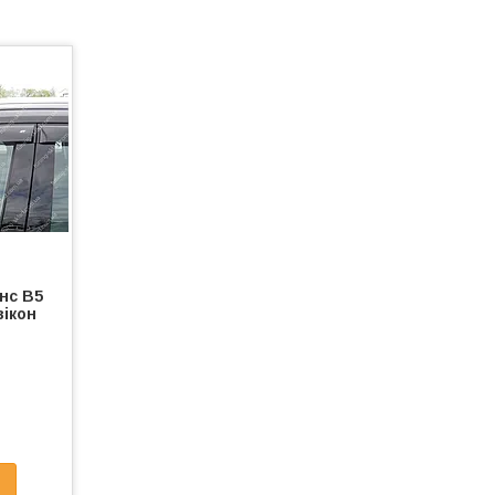
анс В5
вікон