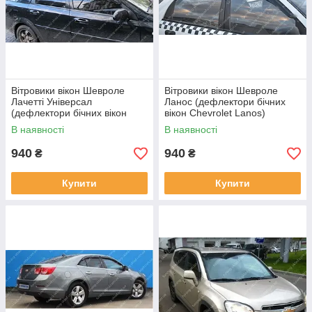
Вітровики вікон Шевроле
Вітровики вікон Шевроле
Лачетті Універсал
Ланос (дефлектори бічних
(дефлектори бічних вікон
вікон Chevrolet Lanos)
Chevrolet Lacetti Wagon)
В наявності
В наявності
940
940
₴
₴
Купити
Купити