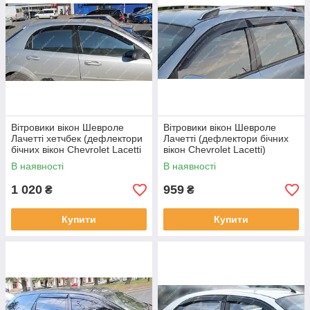
Вітровики вікон Шевроле
Вітровики вікон Шевроле
Лачетті хетчбек (дефлектори
Лачетті (дефлектори бічних
бічних вікон Chevrolet Lacetti
вікон Chevrolet Lacetti)
Hb)
В наявності
В наявності
1 020
959
₴
₴
Купити
Купити