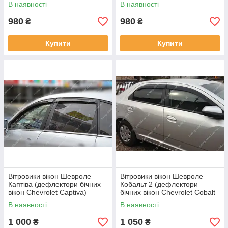
T300)
T300)
В наявності
В наявності
980
980
₴
₴
Купити
Купити
Вітровики вікон Шевроле
Вітровики вікон Шевроле
Каптіва (дефлектори бічних
Кобальт 2 (дефлектори
вікон Chevrolet Captiva)
бічних вікон Chevrolet Cobalt
2)
В наявності
В наявності
1 000
1 050
₴
₴