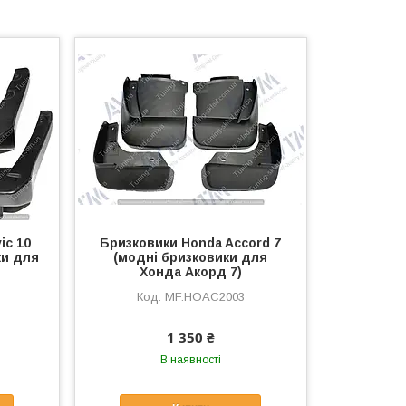
ic 10
Бризковики Honda Accord 7
ки для
(модні бризковики для
Хонда Акорд 7)
MF.HOAC2003
1 350 ₴
В наявності