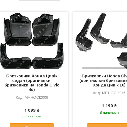
Бризковики Хонда Цивік
Бризковики Honda Civ
седан (оригінальні
(оригінальні бризкови
бризковики на Honda Civic
Хонда Цивік 10)
4d)
MF.HOCI2016
MF.HOCI2006
1 190 ₴
1 099 ₴
В наявності
В наявності