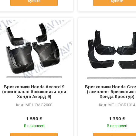
Купити
Купити
Бризковики Honda Accord 9
Бризковики Honda Cro
(оригінальні бризковики для
(комплект бризковикі
Хонда Акорд 9)
Хонда Кростур)
MF.HOAC2008
MF.HOCR1014
1 550 ₴
1 330 ₴
В наявності
В наявності