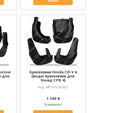
Купити
sstour
Бризковики Honda CR-V 4
в для
(модні бризковики для
Хонад СРВ 4)
MF.HOCR2012
1 190 ₴
В наявності