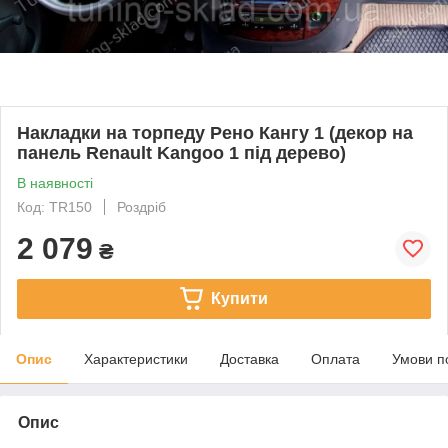
Накладки на торпеду Рено Кангу 1 (декор на
панель Renault Kangoo 1 під дерево)
В наявності
Код: TR150
Роздріб
2 079
₴
Купити
Опис
Характеристики
Доставка
Оплата
Умови п
Опис