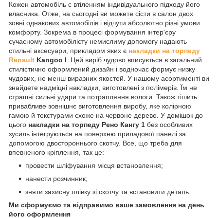
Кожен автомобіль є втіленням індивідуального підходу його
власника. Отже, на сьогодні ви можете сісти в салон двох
зовні однакових автомобілів і відчути абсолютно різні умови
комфорту. Зокрема в процесі формування інтер'єру
сучасному автомобілісту немислиму допомогу надають
стильні аксесуари, прикладом яких є
накладки на торпеду
Renault
Kangoo I
. Цей виріб чудово вписується в загальний
стилістично оформлений дизайн і водночас формує низку
чудових, не менш виразних якостей. У нашому асортименті ви
знайдете надміцні накладки, виготовлені з полімерів. Їм не
страшні сильні удари та потрапляння вологи. Також тішить
привабливе зовнішнє виготовлення виробу, яке колірною
гамою й текстурами схоже на червоне дерево. У домішок до
цього
накладки на торпеду Рено Кангу 1
без особливих
зусиль інтегруються на поверхню приладової панелі за
допомогою двостороннього скотчу. Все, що треба для
впевненого кріплення, так це:
провести шліфування місця встановлення;
нанести розчинник;
зняти захисну плівку зі скотчу та встановити деталь.
Ми сформуємо та відправимо ваше замовлення на день
його оформлення