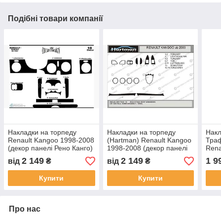
Подібні товари компанії
Накладки на торпеду
Накладки на торпеду
Накл
Renault Kangoo 1998-2008
(Hartman) Renault Kangoo
Траф
(декор панелі Рено Канго)
1998-2008 (декор панелі
Renau
Рено Канго)
дере
2 149
2 149
1 9
від
₴
від
₴
Купити
Купити
Про нас