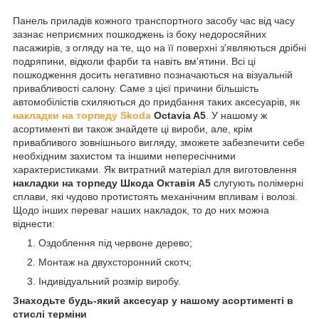
Панель приладів кожного транспортного засобу час від часу
зазнає неприємних пошкоджень із боку недоросяйних
пасажирів, з огляду на те, що на її поверхні з'являються дрібні
подряпини, відколи фарби та навіть вм'ятини. Всі ці
пошкодження досить негативно позначаються на візуальній
привабливості салону. Саме з цієї причини більшість
автомобілістів схиляються до придбання таких аксесуарів, як
накладки на торпеду Skoda
Octavia A5
. У нашому ж
асортименті ви також знайдете ці вироби, але, крім
привабливого зовнішнього вигляду, зможете забезпечити себе
необхідним захистом та іншими непересічними
характеристиками. Як витратний матеріал для виготовлення
накладки на торпеду Шкода Октавія А5
слугують полімерні
сплави, які чудово протистоять механічним впливам і волозі.
Щодо інших переваг наших накладок, то до них можна
віднести:
Оздоблення під червоне дерево;
Монтаж на двухсторонний скотч;
Індивідуальний розмір виробу.
Знаходьте будь-який аксесуар у нашому асортименті в
стислі терміни