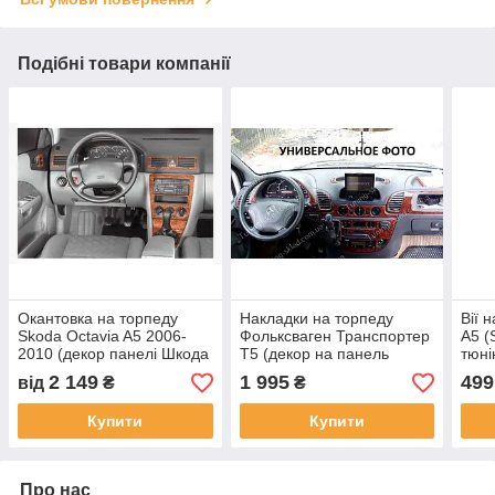
Подібні товари компанії
Окантовка на торпеду
Накладки на торпеду
Вії 
Skoda Octavia A5 2006-
Фольксваген Транспортер
А5 (
2010 (декор панелі Шкода
Т5 (декор на панель
тюні
Октавіа)
Volkswagen Transporter T5
2 149
1 995
499
від
₴
₴
під дерево)
Купити
Купити
Про нас