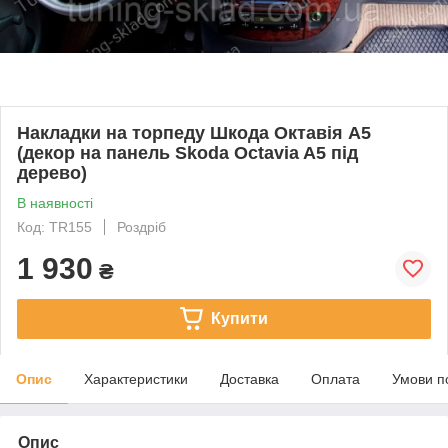
Накладки на торпеду Шкода Октавія А5
(декор на панель Skoda Octavia A5 під
дерево)
В наявності
Код: TR155
Роздріб
1 930
₴
Купити
Опис
Характеристики
Доставка
Оплата
Умови п
Опис