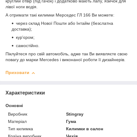
круглий отвір (під гачок) і додатково мають лапу, язичок для
лівої ноги водія.
А отримати такі килимки Мерседес ГЛ 166 Ви можете:
через склад Нової Пошти або Інтайм (безслатна
доставка);
кур'єром;
самостійно.
Піклуйтеся про свій автомобіль, адже так Ви виявляєте свою
повагу до марки Mercedes і виконаної роботи її дизайнерів.
Приховати
Характеристики
Основні
Виробник
Stingray
Матеріал
Гума
Тип килимка
Килимки в салон
Країна виробник
Чехія