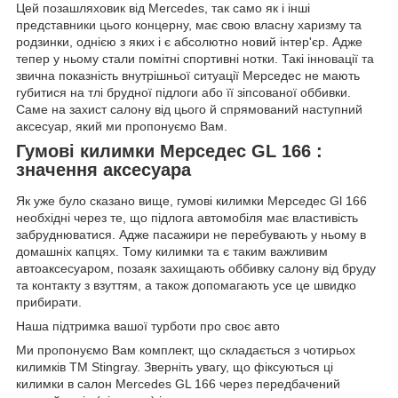
Цей позашляховик від Mercedes, так само як і інші
представники цього концерну, має свою власну харизму та
родзинки, однією з яких і є абсолютно новий інтер'єр. Адже
тепер у ньому стали помітні спортивні нотки. Такі інновації та
звична показність внутрішньої ситуації Мерседес не мають
губитися на тлі брудної підлоги або її зіпсованої оббивки.
Саме на захист салону від цього й спрямований наступний
аксесуар, який ми пропонуємо Вам.
Гумові килимки Мерседес GL 166 :
значення аксесуара
Як уже було сказано вище,
гумові килимки Мерседес Gl 166
необхідні через те, що підлога автомобіля має властивість
забруднюватися. Адже пасажири не перебувають у ньому в
домашніх капцях. Тому килимки та є таким важливим
автоаксесуаром, позаяк захищають оббивку салону від бруду
та контакту з взуттям, а також допомагають усе це швидко
прибирати.
Наша підтримка вашої турботи про своє авто
Ми пропонуємо Вам комплект, що складається з чотирьох
килимків ТМ Stingray. Зверніть увагу, що фіксуються ці
килимки в салон Mercedes GL 166 через передбачений