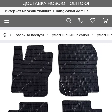
ДОСТАВКА НОВОЮ ПОШТОЮ!
Интернет магазин тюнинга Tuning-sklad.com.ua
Товари та послуги
Гумові килимки в салон
Гумові ки