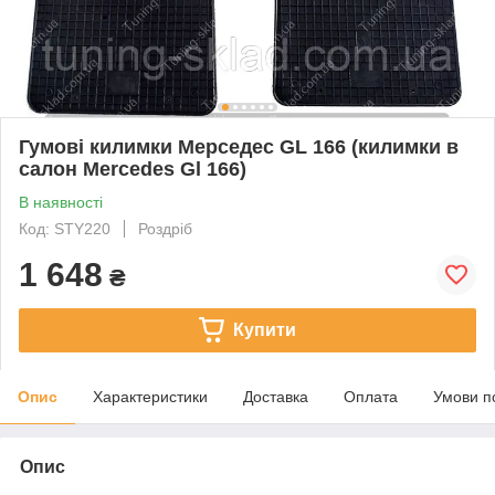
Гумові килимки Мерседес GL 166 (килимки в
салон Mercedes Gl 166)
В наявності
Код: STY220
Роздріб
1 648
₴
Купити
Опис
Характеристики
Доставка
Оплата
Умови п
Опис