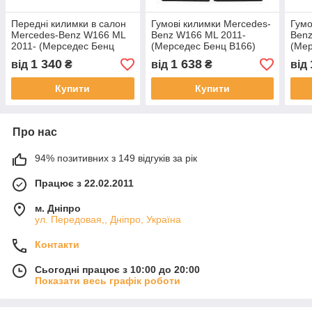
Передні килимки в салон
Гумові килимки Mercedes-
Гумо
Mercedes-Benz W166 ML
Benz W166 ML 2011-
Benz
2011- (Мерседес Бенц
(Мерседес Бенц В166)
(Мер
В166) кількість 2 штуки
кількість 4 штуки
кіль
1 340
1 638
від
₴
від
₴
від
Купити
Купити
Про нас
94% позитивних з 149 відгуків за рік
Працює з 22.02.2011
м. Дніпро
ул. Передовая,, Дніпро, Україна
Контакти
Сьогодні працює з 10:00 до 20:00
Показати весь графік роботи