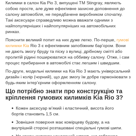
Килимки в салон Кіа Ріо 3, випущені ТМ Stingray, являють
собою просте, але дуже ефективне захисне доповнення до
салону автомобіля, не передбачене виробником спочатку.
Такі аксесуари справедливо можна вважати одними з
найпопулярніших і найпопулярніших на автомобільних
ринках.
Пояснити великий попит на них дуже легко. По-перше,
гумові
килимки Kia
Rio 3 є ефективним запобіжним бар'єром. Вони
не дають змогу бруду та піску з вулиці, дрібному смітті або
пролитій рідині поширюватися на оббивку салону. Отже, і сам
процес прибирання в автомобілі стає легшим і швидшим.
По-друге, модельні килимки на Kia Rio 3 мають універсальний
дизайн і колір (чорний), що дає змогу їм добре гармоніювати з
будь-яким інтер'єрним оформленням салону.
Що потрібно знати про конструкцію та
кріплення гумових килимків Kia Rio 3?
Кожен аксесуар м'який і еластичний, висота його
бортів становить 1,5 см.
Зовнішня поверхня має комірцеву будову, а на
внутрішній стороні розташовані спеціальні гумові шипи.