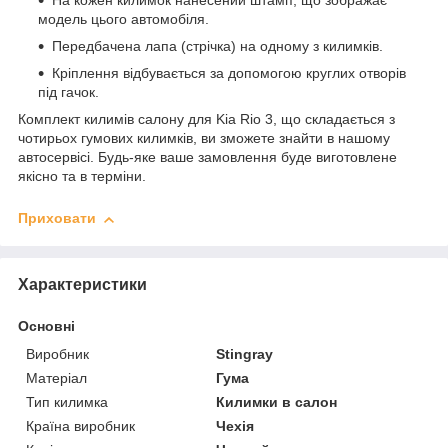
На кожен килимок нанесений штамп, що зображає
модель цього автомобіля.
Передбачена лапа (стрічка) на одному з килимків.
Кріплення відбувається за допомогою круглих отворів
під гачок.
Комплект килимів салону для Kia Rio 3, що складається з
чотирьох гумових килимків, ви зможете знайти в нашому
автосервісі. Будь-яке ваше замовлення буде виготовлене
якісно та в терміни.
Приховати
Характеристики
Основні
Виробник
Stingray
Матеріал
Гума
Тип килимка
Килимки в салон
Країна виробник
Чехія