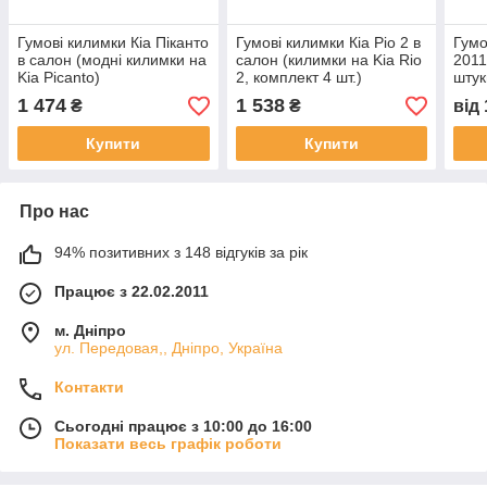
Гумові килимки Кіа Піканто
Гумові килимки Кіа Ріо 2 в
Гумо
в салон (модні килимки на
салон (килимки на Kia Rio
2011-
Kia Picanto)
2, комплект 4 шт.)
штук
1 474
1 538
₴
₴
від
Купити
Купити
Про нас
94% позитивних з 148 відгуків за рік
Працює з 22.02.2011
м. Дніпро
ул. Передовая,, Дніпро, Україна
Контакти
Сьогодні працює з 10:00 до 16:00
Показати весь графік роботи