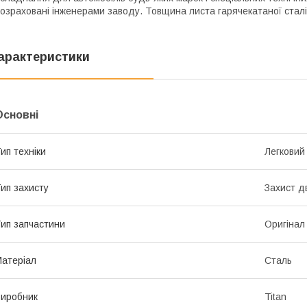
озраховані інженерами заводу. Товщина листа гарячекатаної сталі
арактеристики
Основні
ип техніки
Легковий
ип захисту
Захист д
ип запчастини
Оригінал
атеріал
Сталь
иробник
Titan