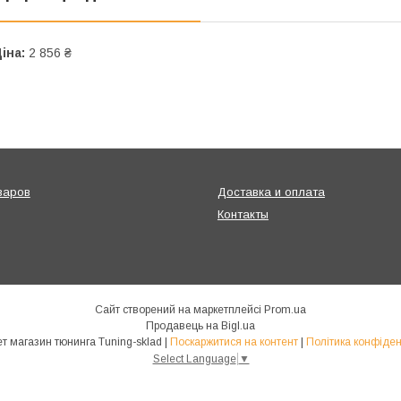
іна:
2 856 ₴
варов
Доставка и оплата
Контакты
Сайт створений на маркетплейсі
Prom.ua
Продавець на Bigl.ua
Интернет магазин тюнинга Tuning-sklad |
Поскаржитися на контент
|
Політика конфіден
Select Language
▼