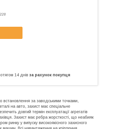
228
ротягом 14 днів
за рахунок покупця
го встановлення за заводськими точками,
талі на авто, захист має спеціальне
зпечить довгий термін експлуатації агрегатів
ахівця. Захист має ребра жорсткості, що неабияк
ером ринку у випуску високоякісного захисного
их машин. Всі навантаження на кріплення