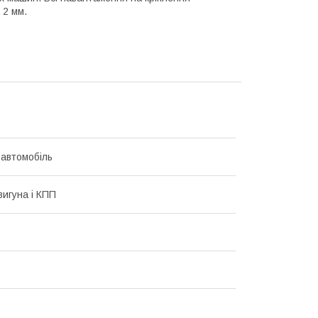
 2 мм.
 автомобіль
вигуна і КПП