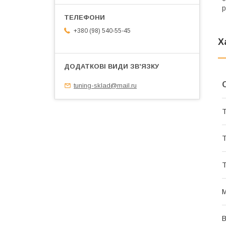
р
+380 (98) 540-55-45
Х
tuning-sklad@mail.ru
Т
Т
Т
М
В