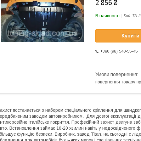
2 856 ₴
В наявності
Код:
TN-2
Купити
+380 (98) 540-55-45
повернення товару п
ахист постачається з набором спеціального кріплення для швидко
ередбаченим заводом автовиробником. Для довгої експлуатації де
нтикорозійне італійське покриття. Професійний
захист двигуна
забе
вто. Встановлення займає 10-20 хвилин навіть у недосвідченого ф
більшує функцію безпеки. Виробник, завод Titan, на сьогодні є лід
бладнання для автомобілів будь-яких марок і спеціальних технічн