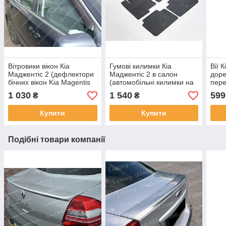
Вітровики вікон Кіа
Гумові килимки Кіа
Вії 
Маджентіс 2 (дефлектори
Маджентіс 2 в салон
доре
бічних вікон Kia Magentis
(автомобільні килимки на
пере
2)
Kia Magentis 2)
Mage
1 030
1 540
599
₴
₴
Купити
Купити
Подібні товари компанії