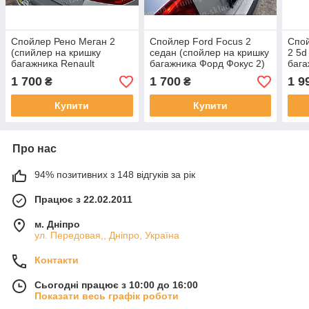
Спойлер Рено Меган 2
Спойлер Ford Focus 2
Спой
(спийлер на кришку
седан (спойлер на кришку
2 5d
багажника Renault
багажника Форд Фокус 2)
бага
Megane 2)
хетч
1 700
1 700
1 9
₴
₴
Купити
Купити
Про нас
94% позитивних з 148 відгуків за рік
Працює з 22.02.2011
м. Дніпро
ул. Передовая,, Дніпро, Україна
Контакти
Сьогодні працює з 10:00 до 16:00
Показати весь графік роботи