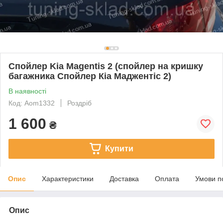
Спойлер Kia Magentis 2 (спойлер на кришку
багажника Спойлер Кіа Маджентіс 2)
В наявності
Код: Aom1332
Роздріб
1 600
₴
Купити
Опис
Характеристики
Доставка
Оплата
Умови п
Опис