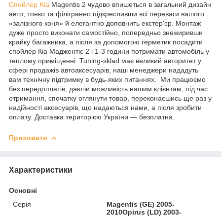
Спойлер
Kia
Ma
gentis 2
чудово впишеться в загальний дизайн
авто, тонко та філігранно підкресливши всі переваги вашого
«залізного коня» й елегантно доповнить екстер'єр. Монтаж
дуже просто виконати самостійно, попередньо знежиривши
крайку багажника, а після за допомогою герметик посадити
спойлер
Кіа Маджентіс
2
і 1-3 години потримати автомобіль у
теплому приміщенні. Tuning-sklad має великий авторитет у
сфері продажів автоаксесуарів, наші менеджери нададуть
вам технічну підтримку в будь-яких питаннях. Ми працюємо
без передоплатів, даючи можливість нашим клієнтам, під час
отримання, спочатку оглянути товар, переконаєшись ще раз у
надійності аксесуарів, що надаються нами, а після зробити
оплату. Доставка територією України — безплатна.
Приховати
Характеристики
Основні
Серія
Magentis (GE) 2005-
2010Opirus (LD) 2003-