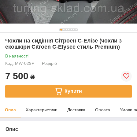
Чохли на сидіння Сітроен С-Елізе (чохли з
екошкіри Citroen C-Elysee стиль Premium)
В наявності
Код: MW-029P
Роздріб
7 500
₴
Купити
Опис
Характеристики
Доставка
Оплата
Умови п
Опис