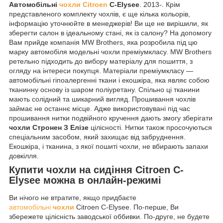
Автомобільні
чохли Citroen
C-Elysee
. 2013-. Крім
представленого комплекту чохлів, є ще кілька кольорів,
інформацію уточнюйте в менеджерів! Ви ще не вирішили, як
зберегти салон в ідеальному стані, як із салону? На допомогу
Вам прийде компанія MW Brothers, яка розробила під цю
марку автомобіля модельні чохли преміумкласу. MW Brothers
ретельно підходить до вибору матеріалу для пошиття, з
огляду на інтереси покупця. Матеріали преміумкласу —
автомобільні гіпоалергенні ткани і екошкіра, яка являє собою
тканинну основу із шаром поліуретану. Спільно ці тканини
мають солідний та шикарний вигляд. Прошивання чохлів
займає не останнє місце. Адже використовувані під час
прошивання нитки подвійного кручення дають змогу зберігати
чохли Стронен З Елізе
цілісності. Нитки також просочуються
спеціальним засобом, який захищає від забруднення.
Екошкіра, і тканина, з якої пошиті чохли, не вбирають запахи
довкілля.
Купити чохли на сидіння Citroen C-
Elysee можна в онлайн-режимі
Ви нічого не втратите, якщо придбаєте
автомобільні
чохли
Citroen C-Elysee. По-перше, Ви
збережете цілісність заводської оббивки. По-друге, не будете