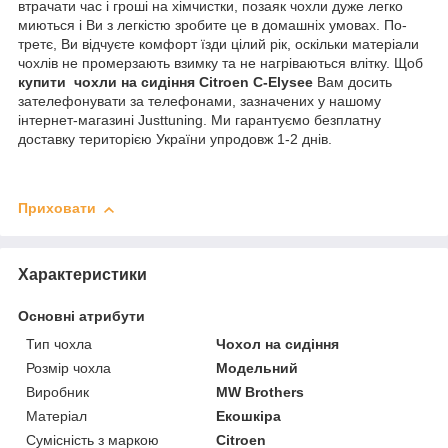
втрачати час і гроші на хімчистки, позаяк чохли дуже легко
миються і Ви з легкістю зробите це в домашніх умовах. По-
третє, Ви відчуєте комфорт їзди цілий рік, оскільки матеріали
чохлів не промерзають взимку та не нагріваються влітку. Щоб
купити чохли на сидіння Citroen C-Elysee
Вам досить
зателефонувати за телефонами, зазначених у нашому
інтернет-магазині Justtuning. Ми гарантуємо безплатну
доставку територією України упродовж 1-2 днів.
Приховати
Характеристики
Основні атрибути
Тип чохла
Чохол на сидіння
Розмір чохла
Модельний
Виробник
MW Brothers
Матеріал
Екошкіра
Сумісність з маркою
Citroen