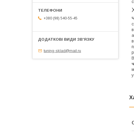
с
Ч
+380 (98) 540-55-45
с
в
а
в
п
tuning-sklad@mail.ru
р
В
м
у
Х