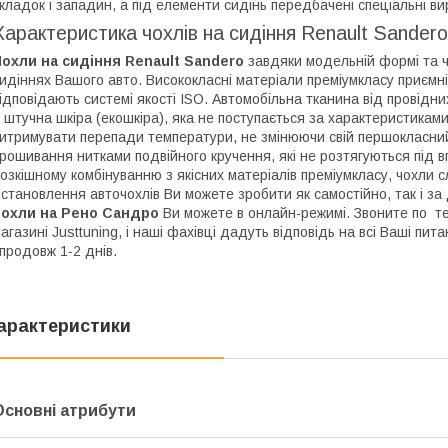
кладок і западин, а під елементи сидінь передбачені спеціальні вир
Характеристика чохлів на сидіння Renault Sandero
охли на сидіння Renault Sandero
завдяки модельній формі та 
идіннях Вашого авто. Висококласні матеріали преміумкласу приємні
ідповідають системі якості ISO. Автомобільна тканина від провідни
 штучна шкіра (екошкіра), яка не поступається за характеристиками
итримувати перепади температури, не змінюючи свій першокласний
рошивання нитками подвійного кручення, які не розтягуються під 
озкішному комбінуванню з якісних матеріалів преміумкласу, чохли с
становлення авточохлів Ви можете зробити як самостійно, так і за
чохли на Рено Сандро
Ви можете в онлайн-режимі. Звоните по те
агазині Justtuning, і наші фахівці дадуть відповідь на всі Ваші п
продовж 1-2 днів.
арактеристики
Основні атрибути