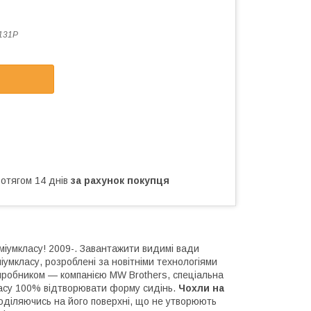
131P
ротягом 14 днів
за рахунок покупця
еміумкласу! 2009-. Завантажити видимі вади
умкласу, розроблені за новітніми технологіями
иробником — компанією MW Brothers, спеціальна
асу 100% відтворювати форму сидінь.
Чохли на
поділяючись на його поверхні, що не утворюють