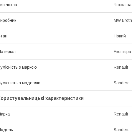
ип чохла
Чохол на
иробник
MW Broth
Стан
Новий
атеріал
Екошкіра
умісність з маркою
Renault
умісність з моделлю
Sandero
Користувальницькі характеристики
Марка
Renault
Модель
Sandero