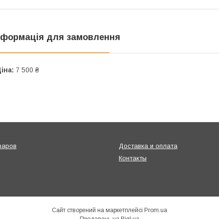
нформація для замовлення
іна:
7 500 ₴
варов
Доставка и оплата
Контакты
Сайт створений на маркетплейсі
Prom.ua
Продавець на Bigl.ua