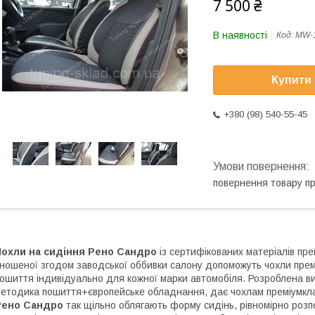
7 500 ₴
В наявності
Код:
MW-
Купити
+380 (98) 540-55-45
повернення товару п
Чохли на сидіння Рено Сандро
із сертифікованих матеріалів пр
ношеної згодом заводської оббивки салону допоможуть чохли премі
ошиття індивідуально для кожної марки автомобіля. Розроблена в
етодика пошиття+європейське обладнання, дає чохлам преміумкл
Рено Сандро
так щільно облягають форму сидінь, рівномірно роз