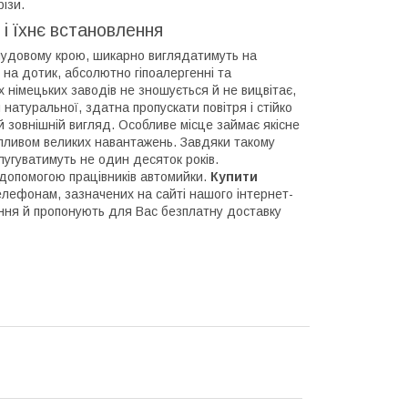
ізи.
 і їхнє встановлення
чудовому крою, шикарно виглядатимуть на
 на дотик, абсолютно гіпоалергенні та
х німецьких заводів не зношується й не вицвітає,
 натуральної, здатна пропускати повітря і стійко
 зовнішній вигляд. Особливе місце займає якісне
впливом великих навантажень. Завдяки такому
лугуватимуть не один десяток років.
 допомогою працівників автомийки.
Купити
лефонам, зазначених на сайті нашого інтернет-
итання й пропонують для Вас безплатну доставку