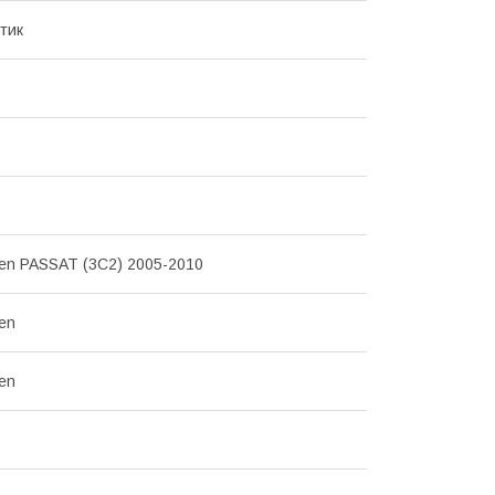
тик
en PASSAT (3C2) 2005-2010
en
en