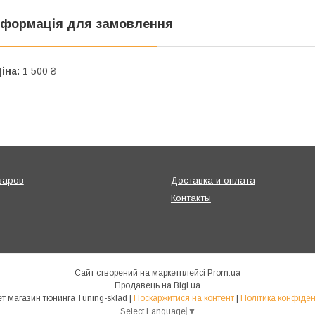
нформація для замовлення
іна:
1 500 ₴
варов
Доставка и оплата
Контакты
Сайт створений на маркетплейсі
Prom.ua
Продавець на Bigl.ua
Интернет магазин тюнинга Tuning-sklad |
Поскаржитися на контент
|
Політика конфіден
Select Language
▼