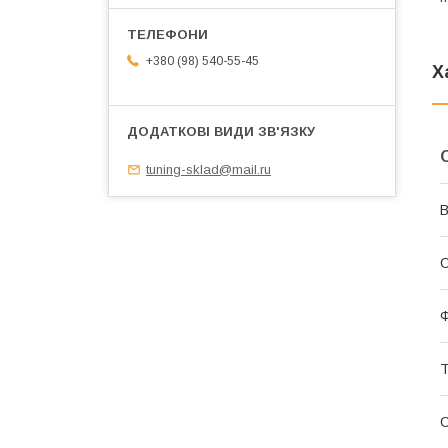
+380 (98) 540-55-45
Х
tuning-sklad@mail.ru
В
С
Т
С