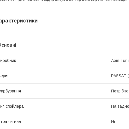
арактеристики
Основні
иробник
Aom Tuni
ерія
PASSAT (
Фарбування
Потрібно
ип спойлера
На заднє
топ-сигнал
Ні