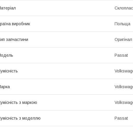
атеріал
Склоплас
раїна виробник
Польща
ип запчастини
Оригінал
Модель
Passat
умісність
Volkswag
Марка
Volkswag
умісність з маркою
Volkswag
умісність з моделлю
Passat