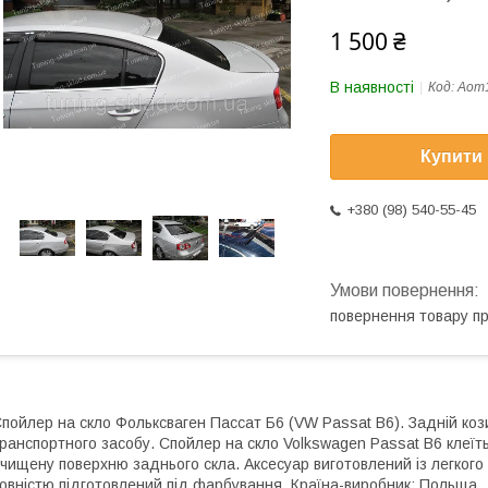
1 500 ₴
В наявності
Код:
Aom
Купити
+380 (98) 540-55-45
повернення товару п
пойлер на скло Фольксваген Пассат Б6 (VW Passat B6). Задній ко
ранспортного засобу. Спойлер на скло Volkswagen Passat B6 клеїт
чищену поверхню заднього скла. Аксесуар виготовлений із легкого 
овністю підготовлений під фарбування. Країна-виробник: Польща.