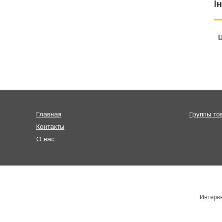
І
Ц
Главная
Группы то
Контакты
О нас