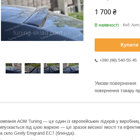
1 700 ₴
В наявності
Код:
Aom
Купити
+380 (98) 540-55-45
повернення товару п
омпанія AOM Tuning — це один із європейських лідерів у виробниц
ипускається під цією маркою — це зразок високої якості та ефектив
а скло Geely Emgrand EС7 (бленда).