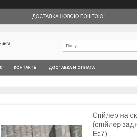
ДОСТАВКА НОВОЮ ПОШТОЮ!
нинга
АС
КОНТАКТЫ
ДОСТАВКА И ОПЛАТА
Спйлер на ск
(спійлер зад
Ес7)