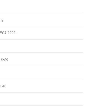
ng
EC7 2009-
 скло
тик