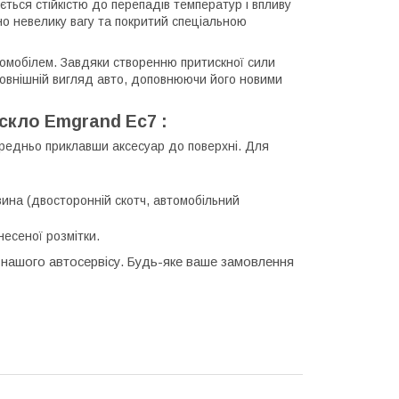
ється стійкістю до перепадів температур і впливу
о невелику вагу та покритий спеціальною
омобілем. Завдяки створенню притискної сили
овнішній вигляд авто, доповнюючи його новими
скло Emgrand Ec7 :
ередньо приклавши аксесуар до поверхні. Для
вина (двосторонній скотч, автомобільний
есеної розмітки.
 нашого автосервісу. Будь-яке ваше замовлення