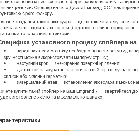
ін виготовлений із високоякісного формованого пластику та вирізня
імічних речовин. Спойлер на скло Джили Емгранд ЄС7 має порівнян
рунтовкою сірого кольору.
оловне завдання такого аксесуара — це поліпшення керування авт
ашина легше входить у повороти. Додатково спойлер прикрашає з
тильними та сучасними штрихами.
Специфіка установного процесу спойлера на 
перед початком монтажу необхідно нанести розмітку, поп
зручності можна використовувати малярну стрічку;
наступний крок — знежирення поверхні кріплення;
далі потрібно акуратно нанести на спойлер сполучна речо
силікон або скляний герметик);
завершальний етап — встановлення аксесуара в межах нан
очете купити такий спойлер на Ваш Emgrand 7 — звертайтеся до
уде виготовлене якісно та максимально швидко.
арактеристики