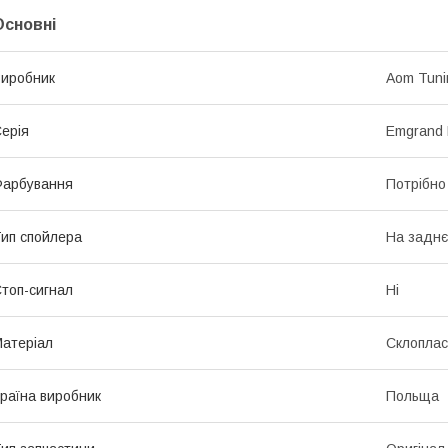
Основні
иробник
Aom Tuni
ерія
Emgrand 
Фарбування
Потрібно
ип спойлера
На заднє
топ-сигнал
Ні
атеріал
Склоплас
раїна виробник
Польща