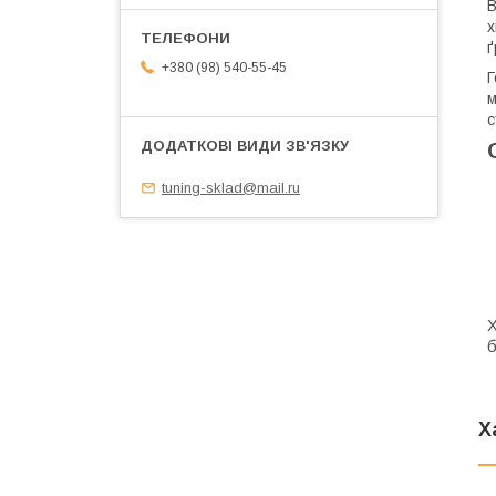
В
х
ґ
+380 (98) 540-55-45
Г
м
с
tuning-sklad@mail.ru
Х
б
Х