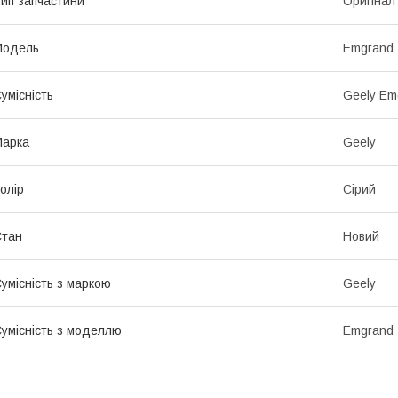
ип запчастини
Оригінал
Модель
Emgrand
умісність
Geely Em
Марка
Geely
олір
Сірий
Стан
Новий
умісність з маркою
Geely
умісність з моделлю
Emgrand