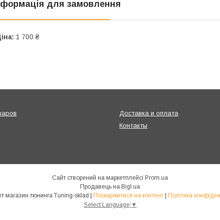
нформація для замовлення
іна:
1 700 ₴
варов
Доставка и оплата
Контакты
Сайт створений на маркетплейсі
Prom.ua
Продавець на Bigl.ua
Интернет магазин тюнинга Tuning-sklad |
Поскаржитися на контент
|
Політика конфіден
Select Language
▼