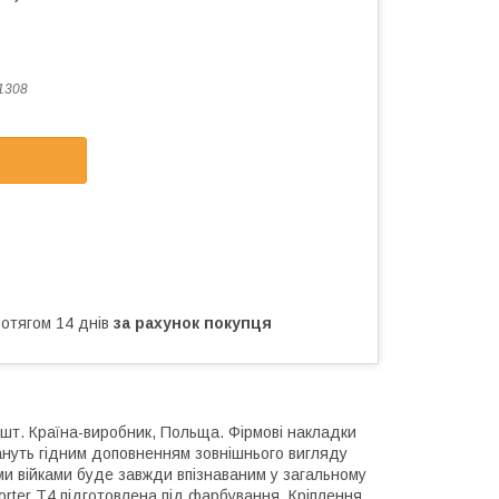
1308
ротягом 14 днів
за рахунок покупця
 шт. Країна-виробник, Польща. Фірмові накладки
тануть гідним доповненням зовнішнього вигляду
ми війками буде завжди впізнаваним у загальному
orter T4 підготовлена під фарбування. Кріплення