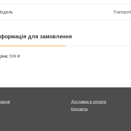
Модель
Transpor
нформація для замовлення
іна:
599 ₴
варов
Доставка и оплата
Контакты