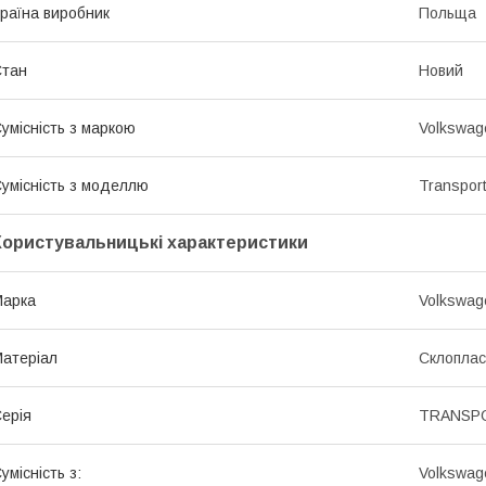
раїна виробник
Польща
Стан
Новий
умісність з маркою
Volkswag
умісність з моделлю
Transpor
Користувальницькі характеристики
Марка
Volkswag
атеріал
Склоплас
ерія
TRANSPO
умісність з:
Volkswa