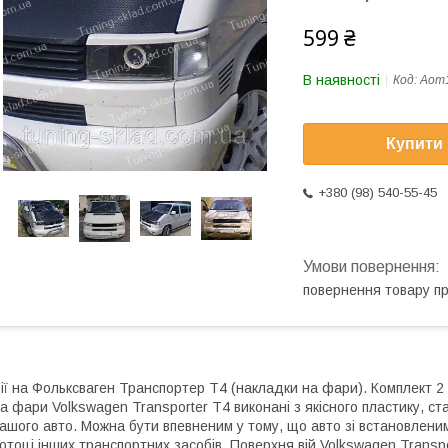
599 ₴
В наявності
Код:
Aom
Купити
+380 (98) 540-55-45
повернення товару п
ії на Фольксваген Транспортер Т4 (накладки на фари). Комплект 2
а фари Volkswagen Transporter T4 виконані з якісного пластику, с
ашого авто. Можна бути впевненим у тому, що авто зі встановлени
отоці інших транспортних засобів. Поверхня вій Volkswagen Transp