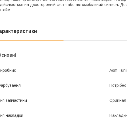
дійснюється на двосторонній скотч або автомобільний силікон. Дос
нтайм.
арактеристики
Основні
иробник
Aom Tuni
Фарбування
Потрібно
ип запчастини
Оригінал
ип накладки
Накладки