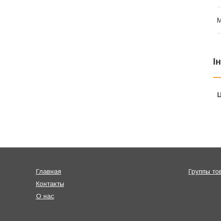
І
Ц
Главная
Группы то
Контакты
О нас