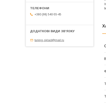
з
І
+380 (98) 540-55-45
Х
tuning-sklad@mail.ru
В
Т
Т