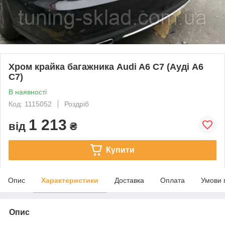
Хром крайка багажника Audi A6 C7 (Ауді А6
С7)
В наявності
Код: 1115052
Роздріб
1 213
від
₴
Купити
Опис
Характеристики
Доставка
Оплата
Умови 
Опис