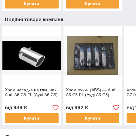
Купити
Купити
Подібні товари компанії
Хром насадка на глушник
Хром ручки (ABS) — Audi
Хром
Audi A6 C5 FL (Ауді А6 С5)
A6 C5 FL (Ауді А6 С5)
C7 (
939
992
від
₴
від
₴
від
Купити
Купити