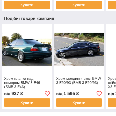
Купити
Купити
Подібні товари компанії
Хром планка над
Хром молдинги скел BMW
Хром
номером BMW 3 E46
3 E90/93 (БМВ 3 Е90/93)
стій
(БМВ 3 Е46)
Х3 Е
937
1 595
від
₴
від
₴
від
Купити
Купити