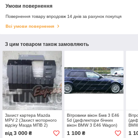
Умови повернення
Повернення товару впродовж 14 днів за рахунок покупця
Всі умови повернення
З цим товаром також замовляють
Захист картера Mazda
Вітровики вікон Бмв 3 Е46
Вітр
MPV 2 (Захист моторного
5d (дефлектори бічних
(деф
відсіку Мазда МПВ 2)
вікон BMW 3 E46 Wagon)
BMW
3 000
1 100
1 1
від
₴
₴