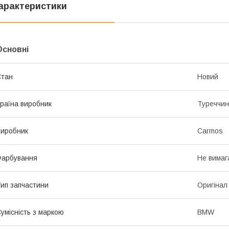
арактеристики
Основні
Стан
Новий
раїна виробник
Туреччи
иробник
Carmos
Фарбування
Не вимаг
ип запчастини
Оригінал
умісність з маркою
BMW