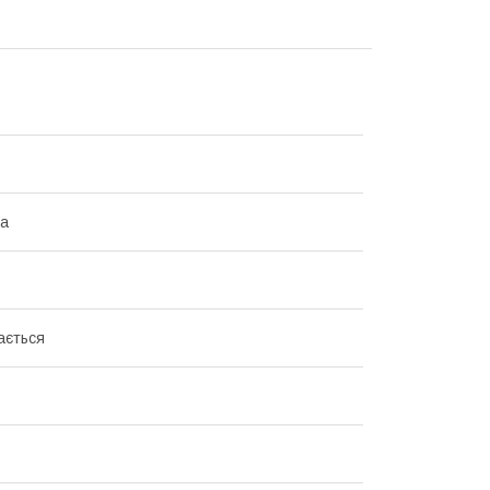
на
ається