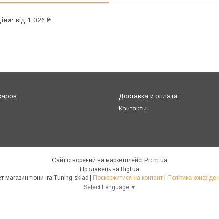
іна:
від 1 026 ₴
варов
Доставка и оплата
Контакты
Сайт створений на маркетплейсі
Prom.ua
Продавець на Bigl.ua
Интернет магазин тюнинга Tuning-sklad |
Поскаржитися на контент
|
Політика конфіден
Select Language
▼