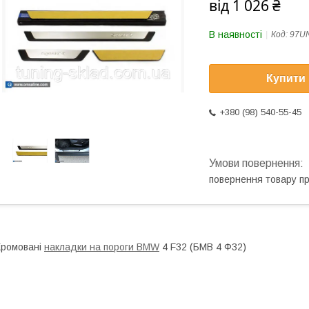
від
1 026 ₴
В наявності
Код:
97U
Купити
+380 (98) 540-55-45
повернення товару п
ромовані
накладки на пороги BMW
4 F32 (БМВ 4 Ф32)