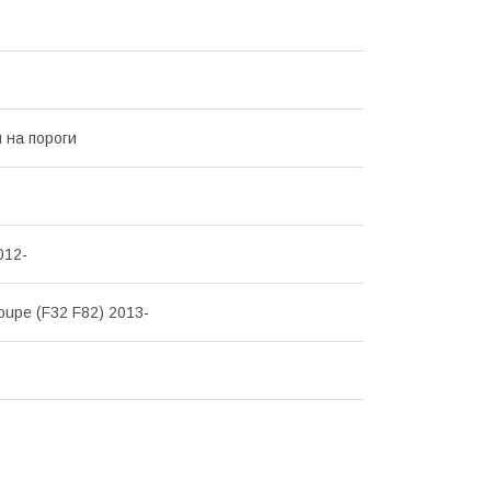
 на пороги
012-
upe (F32 F82) 2013-