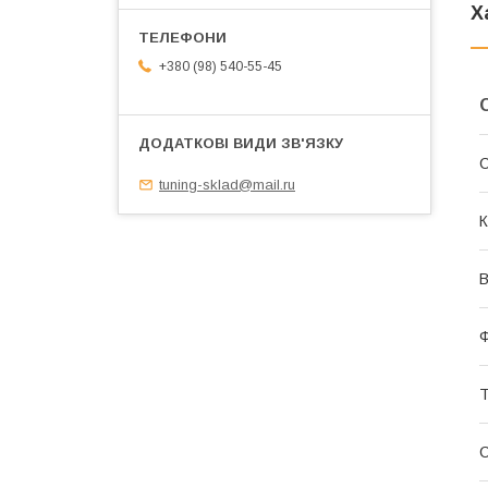
Х
+380 (98) 540-55-45
tuning-sklad@mail.ru
К
В
Т
С