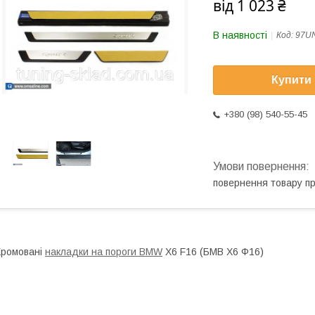
від
1 023 ₴
В наявності
Код:
97U
Купити
+380 (98) 540-55-45
повернення товару п
ромовані
накладки на пороги BMW
X6 F16 (БМВ Х6 Ф16)