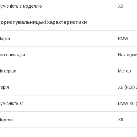
умісність з моделлю
X6
Користувальницькі характеристики
Марка
BMW
ип накладки
Накладки
атеріал
Метал
ерія
X6 (F16) 
умісність з:
BMW X6 (
Модель
X6