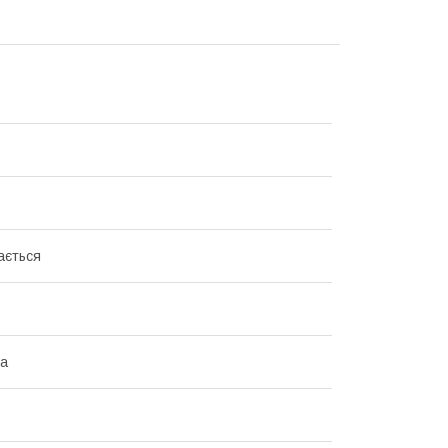
ається
на