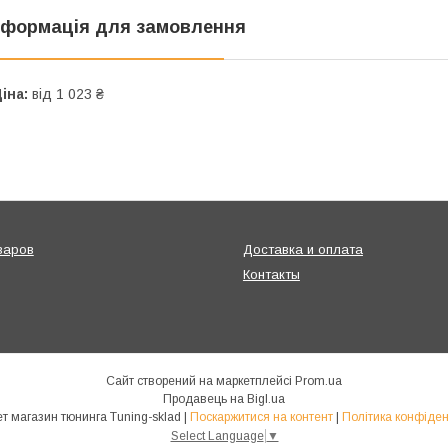
нформація для замовлення
іна:
від 1 023 ₴
варов
Доставка и оплата
Контакты
Сайт створений на маркетплейсі
Prom.ua
Продавець на Bigl.ua
Интернет магазин тюнинга Tuning-sklad |
Поскаржитися на контент
|
Політика конфіден
Select Language
▼