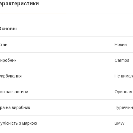
арактеристики
Основні
Стан
Новий
иробник
Carmos
Фарбування
Не вимаг
ип запчастини
Оригінал
раїна виробник
Туреччи
умісність з маркою
BMW