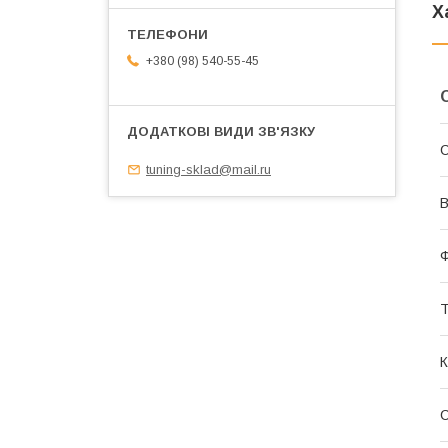
Х
+380 (98) 540-55-45
tuning-sklad@mail.ru
В
Т
К
С