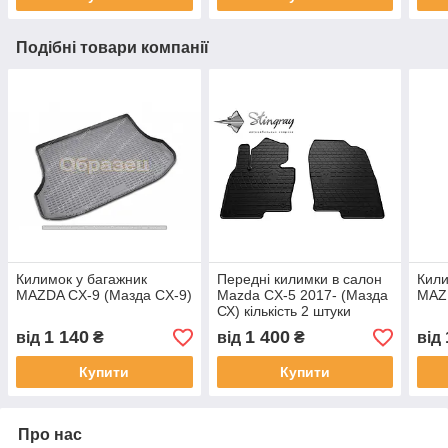
Подібні товари компанії
Килимок у багажник
Передні килимки в салон
Кили
MAZDA CX-9 (Мазда CX-9)
Mazda CX-5 2017- (Мазда
MAZD
СХ) кількість 2 штуки
1 140
1 400
від
₴
від
₴
від
Купити
Купити
Про нас