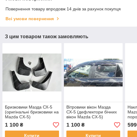
Повернення товару впродовж 14 днів за рахунок покупця
Всі умови повернення
З цим товаром також замовляють
Бризковики Мазда СХ-5
Вітровики вікон Мазда
Накл
(оригінальні бризковики на
СХ-5 (дефлектори бічних
Mazd
Mazda CX-5)
вікон Mazda CX-5)
поро
1 100
1 100
599
₴
₴
Купити
Купити