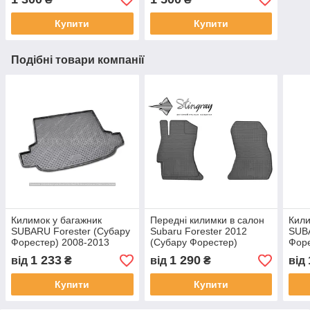
Купити
Купити
Подібні товари компанії
Килимок у багажник
Передні килимки в салон
Кили
SUBARU Forester (Субару
Subaru Forester 2012
SUBA
Форестер) 2008-2013
(Субару Форестер)
Форе
кількість 2 штуки
1 233
1 290
від
₴
від
₴
від
Купити
Купити