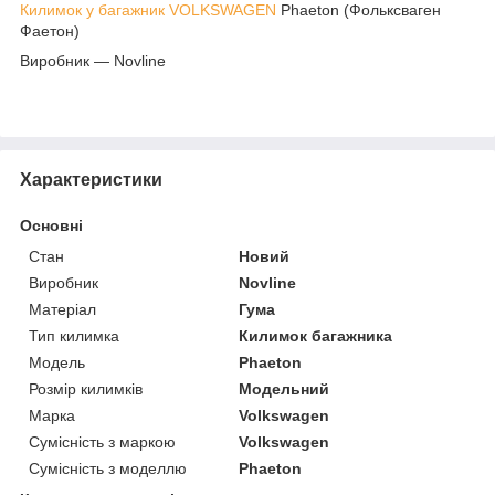
Килимок у багажник VOLKSWAGEN
Phaeton (Фольксваген
Фаетон)
Виробник — Novline
Характеристики
Основні
Стан
Новий
Виробник
Novline
Матеріал
Гума
Тип килимка
Килимок багажника
Модель
Phaeton
Розмір килимків
Модельний
Марка
Volkswagen
Сумісність з маркою
Volkswagen
Сумісність з моделлю
Phaeton