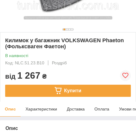
Килимок у багажник VOLKSWAGEN Phaeton
(Фольксваген Фаетон)
В наявності
Код: NLC.51.23.B10
Роздріб
1 267
від
₴
Купити
Опис
Характеристики
Доставка
Оплата
Умови п
Опис