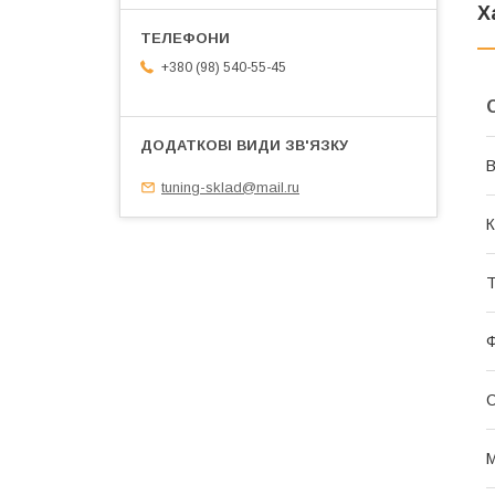
Х
+380 (98) 540-55-45
В
tuning-sklad@mail.ru
К
Т
М