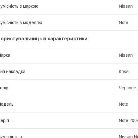
умісність з маркою
Nissan
умісність з моделлю
Note
Користувальницькі характеристики
Марка
Nissan
ип накладки
Ключ
олір
Червоне
Модель
Note
ерія
Note 200
умісність з:
Nissan N