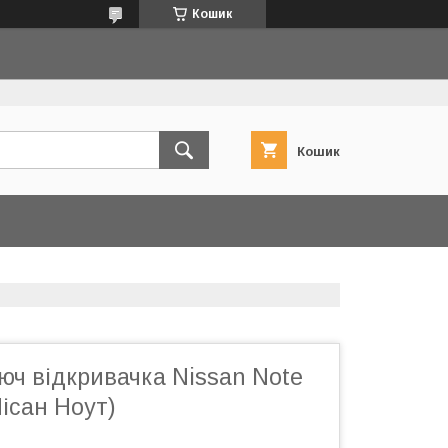
Кошик
Кошик
люч відкривачка Nissan Note
Нісан Ноут)