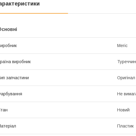
арактеристики
Основні
иробник
Meric
раїна виробник
Туреччи
ип запчастини
Оригінал
Фарбування
Не вимаг
Стан
Новий
атеріал
Пластик