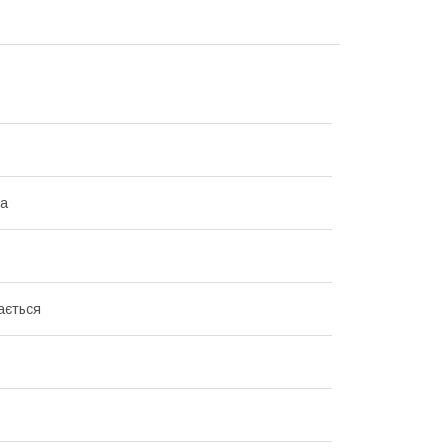
на
ається