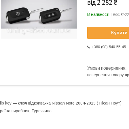
від
2 282 ₴
В наявності
Код:
kl-0
Купити
+380 (98) 540-55-45
повернення товару п
lip key — ключ відкривачка Nissan Note 2004-2013 ( Нісан Ноут)
раїна виробник, Туреччина.