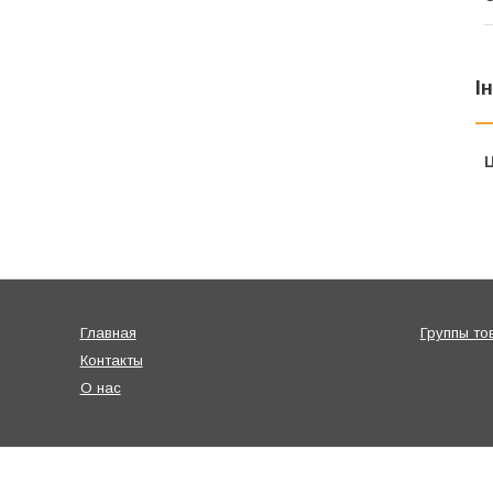
І
Ц
Главная
Группы то
Контакты
О нас