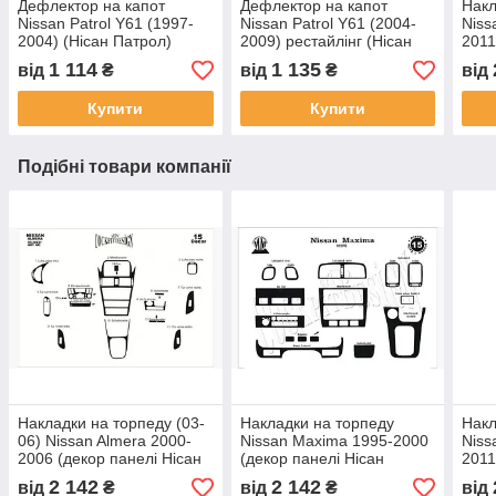
Дефлектор на капот
Дефлектор на капот
Накл
Nissan Patrol Y61 (1997-
Nissan Patrol Y61 (2004-
Niss
2004) (Нісан Патрол)
2009) рестайлінг (Нісан
2011
Патрол)
Патр
1 114
1 135
від
₴
від
₴
від
Купити
Купити
Подібні товари компанії
Накладки на торпеду (03-
Накладки на торпеду
Накл
06) Nissan Almera 2000-
Nissan Maxima 1995-2000
Niss
2006 (декор панелі Нісан
(декор панелі Нісан
2011
Алмера)
Максима)
Патр
2 142
2 142
від
₴
від
₴
від