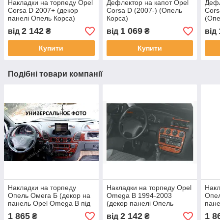
Накладки на торпеду Opel
Дефлектор на капот Opel
Дефл
Corsa D 2007+ (декор
Corsa D (2007-) (Опель
Cors
панелі Опель Корса)
Корса)
(Опе
2 142
1 069
від
₴
від
₴
від
Купити
Купити
Подібні товари компанії
Накладки на торпеду
Накладки на торпеду Opel
Накл
Опель Омега Б (декор на
Omega B 1994-2003
Опел
панель Opel Omega B під
(декор панелі Опель
пане
дерево)
Омега)
дере
1 865
2 142
1 8
₴
від
₴