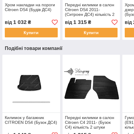
Хром накладки на пороги
Передні килимки в салон
Хром
Citroen DS4 (Будів ДС4)
Citroen DS4 2011-
дзер
(Ситроен ДС4) кількість 2
(Буз
штуки
1 032
1 315
від
₴
від
₴
від
Купити
Купити
Подібні товари компанії
Килимок у багажник
Передні килимки в салон
Гумо
CITROEN DS4 (Бузок ДС4)
Citroen C4 2011- (Бузок
(E91
C4) кількість 2 штуки
кіль