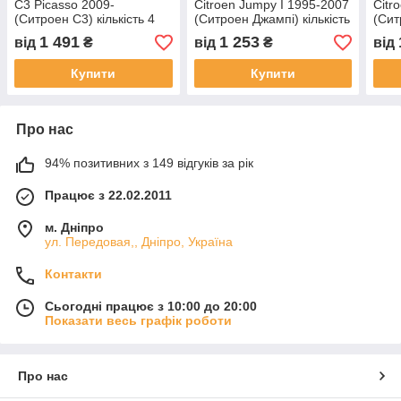
C3 Picasso 2009-
Citroen Jumpy I 1995-2007
Citr
(Ситроен C3) кількість 4
(Ситроен Джампі) кількість
(Сит
штуки
2 штуки
2 шт
1 491
1 253
від
₴
від
₴
від
Купити
Купити
Про нас
94% позитивних з 149 відгуків за рік
Працює з 22.02.2011
м. Дніпро
ул. Передовая,, Дніпро, Україна
Контакти
Сьогодні працює з 10:00 до 20:00
Показати весь графік роботи
Про нас