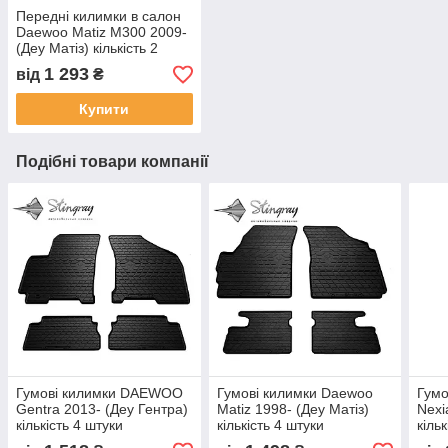
Передні килимки в салон
Daewoo Matiz M300 2009-
(Деу Матіз) кількість 2
штуки
1 293
від
₴
Купити
Подібні товари компанії
Гумові килимки DAEWOO
Гумові килимки Daewoo
Гумо
Gentra 2013- (Деу Гентра)
Matiz 1998- (Деу Матіз)
Nexi
кількість 4 штуки
кількість 4 штуки
кіль