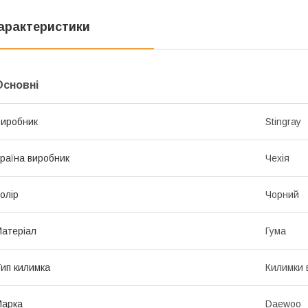
арактеристики
Основні
иробник
Stingray
раїна виробник
Чехія
олір
Чорний
атеріал
Гума
ип килимка
Килимки 
Марка
Daewoo