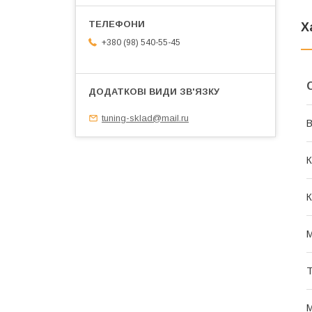
Х
+380 (98) 540-55-45
tuning-sklad@mail.ru
В
К
К
М
Т