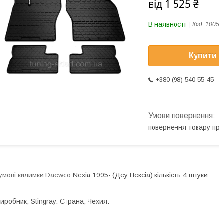
від
1 525 ₴
В наявності
Код:
1005
Купити
+380 (98) 540-55-45
повернення товару п
умові килимки Daewoo
Nexia 1995- (Деу Нексіа) кількість 4 штуки
иробник, Stingray. Страна, Чехия.