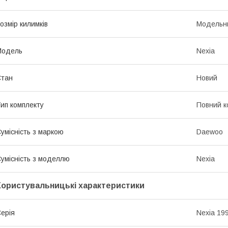
озмір килимків
Модельн
Модель
Nexia
Стан
Новий
ип комплекту
Повний к
умісність з маркою
Daewoo
умісність з моделлю
Nexia
Користувальницькі характеристики
ерія
Nexia 19