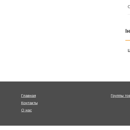
С
І
Ц
Главная
Группы то
Контакты
О нас