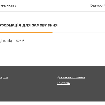
умісність з:
Daewoo N
нформація для замовлення
іна:
від 1 525 ₴
варов
Доставка и оплата
Контакты