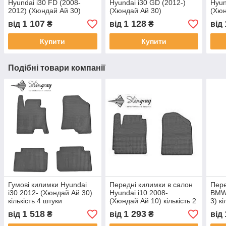
Hyundai i30 FD (2008-
Hyundai i30 GD (2012-)
Hyun
2012) (Хюндай Ай 30)
(Хюндай Ай 30)
(Хюн
штук
1 107
1 128
від
₴
від
₴
від
Купити
Купити
Подібні товари компанії
Гумові килимки Hyundai
Передні килимки в салон
Пере
i30 2012- (Хюндай Ай 30)
Hyundai i10 2008-
BMW 
кількість 4 штуки
(Хюндай Ай 10) кількість 2
3) к
штуки
1 518
1 293
від
₴
від
₴
від