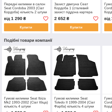
Передні килимки в салон
Захист двигуна Сеат
Гумо
Seat Cordoba 2003 (Сіат
Кордоба 1 (сталевий
Cord
Кордоба) кількість 2 штуки
захист піддона картера
Корд
Seat Cordoba 1)
1 290
2 652
від
₴
₴
від
Купити
Купити
Подібні товари компанії
Гумові килимки Seat Ibiza
Гумові килимки Seat
Гумо
Mk2 1993-2002 (Сіат Ібіца)
Toledo II 1999-2004 (Сіат
Cord
кількість 4 штуки
Фарба) кількість 4 штуки
Корд